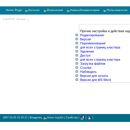
Home Page
Каталог
Изменения
НовыеКомментарии
Пользователи
CakePHP: Каталог
...
Прочие настройки и действия над
Редактирование
Версии
Переименование
для всех страниц кластера
Удаление
Доступ
для всех страниц кластера
Загрузка файлов
Ссылки
Наблюдать
Версия для печати
Версия для MS Word
2007-10-20 22:25:27
| Владелец:
Anton Isaykin
|
Свойства
|
|
|