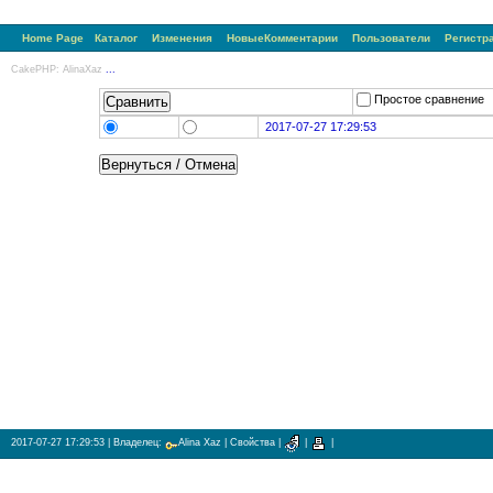
Home Page
Каталог
Изменения
НовыеКомментарии
Пользователи
Регистр
CakePHP: AlinaXaz
...
Простое сравнени
2017-07-27 17:29:53
2017-07-27 17:29:53
| Владелец:
Alina Xaz
|
Свойства
|
|
|