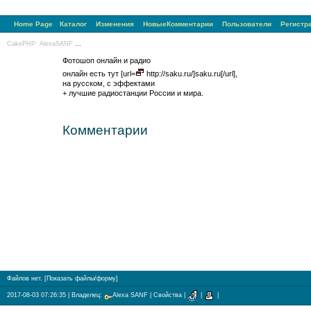
Home Page
Каталог
Изменения
НовыеКомментарии
Пользователи
Регистр
CakePHP: AlexaSANF
...
Фотошоп онлайн и радио
онлайн есть тут [url=
http://saku.ru/]saku.ru[/url],
на русском, с эффектами
+ лучшие радиостанции России и мира.
Комментарии
Файлов нет. [
Показать файлы/форму
]
2017-08-03 07:26:35
| Владелец:
Alexa SANF
|
Свойства
|
|
|