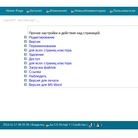
Home Page
Каталог
Изменения
НовыеКомментарии
Пользователи
CakePHP: AaCGMchqbY
...
Прочие настройки и действия над страницей:
Редактирование
Версии
Переименование
для всех страниц кластера
Удаление
Доступ
для всех страниц кластера
Загрузка файлов
Ссылки
Наблюдать
Версия для печати
Версия для MS Word
2014-11-17 08:20:39
| Владелец:
Aa CG Mchqb Y
|
Свойства
|
|
|