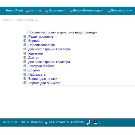
Home Page
Каталог
Изменения
НовыеКомментарии
Пользователи
CakePHP: Aa6YVwnwi6
...
Прочие настройки и действия над страницей:
Редактирование
Версии
Переименование
для всех страниц кластера
Удаление
Доступ
для всех страниц кластера
Загрузка файлов
Ссылки
Наблюдать
Версия для печати
Версия для MS Word
2015-02-26 07:40:22
| Владелец:
Aa 6 Y Vwnwi 6
|
Свойства
|
|
|