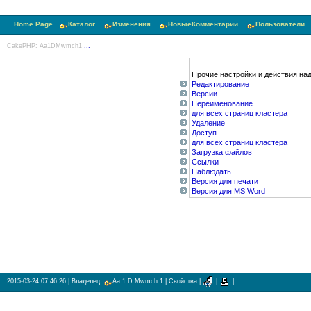
Home Page
Каталог
Изменения
НовыеКомментарии
Пользователи
CakePHP: Aa1DMwmch1
...
Прочие настройки и действия над
Редактирование
Версии
Переименование
для всех страниц кластера
Удаление
Доступ
для всех страниц кластера
Загрузка файлов
Ссылки
Наблюдать
Версия для печати
Версия для MS Word
2015-03-24 07:46:26
| Владелец:
Aa 1 D Mwmch 1
|
Свойства
|
|
|