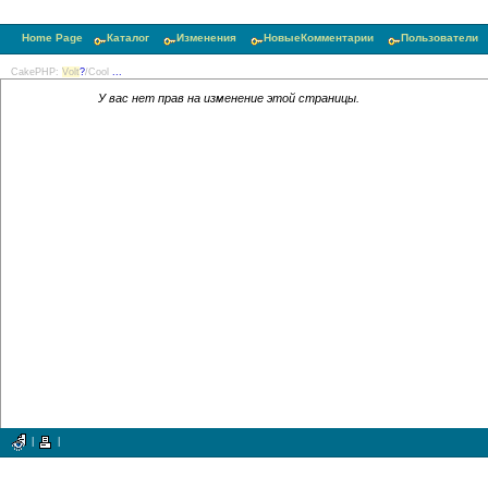
Home Page
Каталог
Изменения
НовыеКомментарии
Пользователи
CakePHP:
Volt
?
/Cool
...
У вас нет прав на изменение этой страницы.
|
|