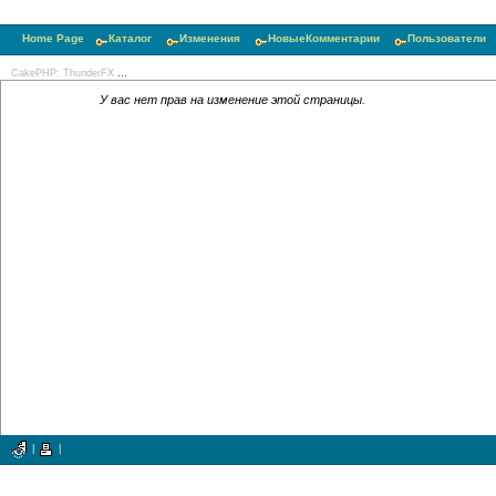
Home Page
Каталог
Изменения
НовыеКомментарии
Пользователи
CakePHP: ThunderFX
...
У вас нет прав на изменение этой страницы.
|
|