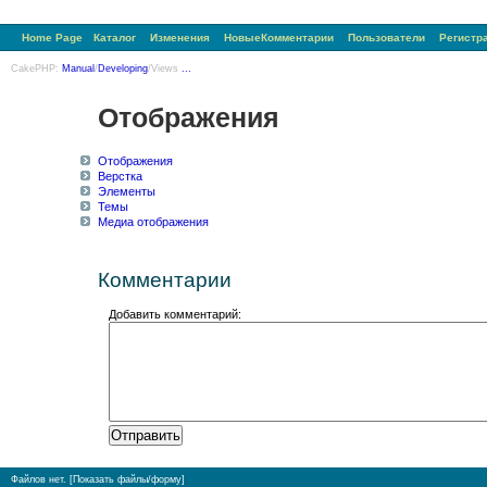
Home Page
Каталог
Изменения
НовыеКомментарии
Пользователи
Регистр
CakePHP:
Manual
/
Developing
/Views
...
Отображения
Отображения
Верстка
Элементы
Темы
Медиа отображения
Комментарии
Добавить комментарий:
Файлов нет. [
Показать файлы/форму
]