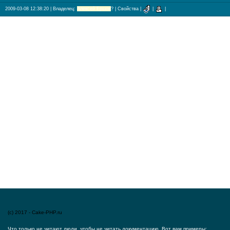
2009-03-08 12:38:20
| Владелец:
Алексей Ершов
?
|
Свойства
|
|
|
(c) 2017 - Cake-PHP.ru
Что только не читают люди, чтобы не читать документацию. Вот вам примеры: