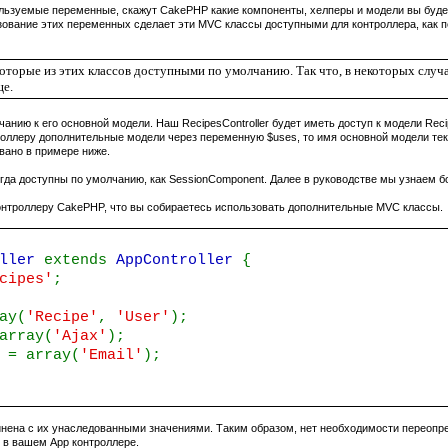
ользуемые переменные, скажут
CakePHP
какие компоненты, хелперы и модели вы буде
ование этих переменных сделает эти MVC классы доступными для контроллера, как пе
лчанию к его основной модели. Наш
RecipesController
будет иметь доступ к модели Reci
роллеру дополнительные модели через переменную $uses, то имя основной модели тек
вано в примере ниже.
егда доступны по умолчанию, как
SessionComponent
. Далее в руководстве мы узнаем б
контроллеру
CakePHP
, что вы собираетесь использовать дополнительные MVC классы.
oller
extends
AppController
{
cipes'
;
ay(
'Recipe'
,
'User'
);
array(
'Ajax'
);
s
= array(
'Email'
);
инена с их унаследованными значениями. Таким образом, нет необходимости переопр
о в вашем App контроллере.