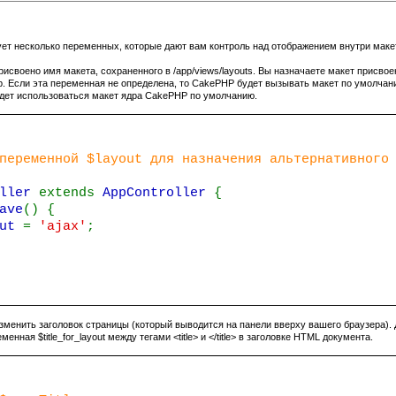
т несколько переменных, которые дают вам контроль над отображением внутри макета
исвоено имя макета, сохраненного в /app/views/layouts. Вы назначаете макет присво
p. Если эта переменная не определена, то
CakePHP
будет вызывать макет по умолчанию
 будет использоваться макет ядра
CakePHP
по умолчанию.
еременной $layout для назначения альтернативного 
oller
extends
AppController
{
ave
() {
out
=
'ajax'
;
зменить заголовок страницы (который выводится на панели вверху вашего браузера). Д
нная $title_for_layout между тегами <title> и </title> в заголовке HTML документа.