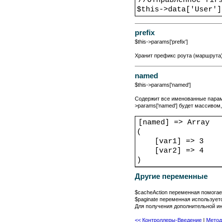
$this->data['User']
prefix
$this->params['prefix']
Хранит префикс роута (маршрута).
named
$this->params['named']
Содержит все именованные параметр
>params['named'] будет массивом
[named] => Array
(
[var1] => 3
[var2] => 4
)
Другие переменные
$cacheAction переменная помогае
$paginate переменная использует
Для получения дополнительной и
<< Контроллеры-Введение
|
Метод