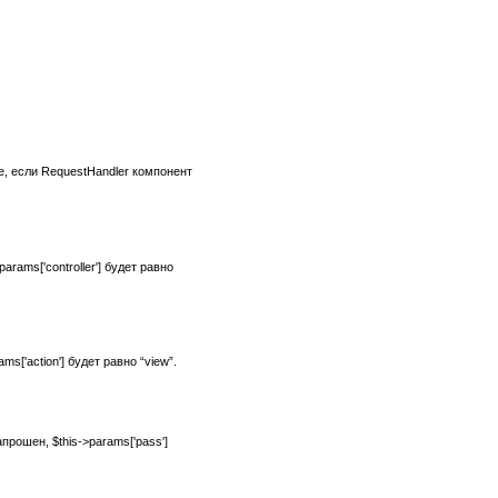
е, если
RequestHandler
компонент
ams['controller'] будет равно
['action'] будет равно “view”.
рошен, $this->params['pass']