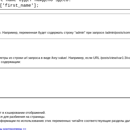
['first_name'];
 Например, переменная будет содержать строку “admin” при запросе /admin/posts/some
ы из строки url запроса в виде /key:value/. Например, если URL /posts/view/var1:3/va
, содержащим:
т в кэшировании отображений.
ся для разбиения на страницы.
нформации по использованию этих переменных читайте соответствующие разделы дале
ы контроллера >>