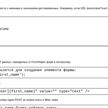
есте с именами и значениями get-переменных. Например, если URL /posts/view/?var1=
view
T данных, переданных от
FormHelper
форм в контроллер.
льзется для создания элемента формы:
irst_name');
:
User][first_name]" value="" type="text" />
ллер через POST их можно взять в $this->data
st name будет найдено здесь: