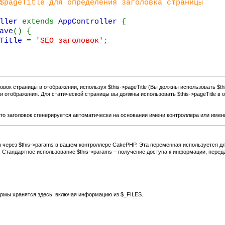
pageTitle для определения заголовка страницы
oller
extends
AppController
{
ave
() {
eTitle
=
'SEO заголовок'
;
овок страницы в отображении, используя $this->pageTitle (Вы должны использовать $thi
 и отображения. Для статической страницы вы должны использовать $this->pageTitle в 
н, то заголовок сгенерируется автоматически на основании имени контроллера или име
 через $this->params в вашем контроллере
CakePHP
. Эта переменная используется д
 Стандартное использование $this->params – получение доступа к информации, пере
мы хранятся здесь, включая информацию из $_FILES.