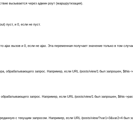
йствие вызывается через админ роут (маршрутизация).
ut) пуст, и 0, если не пуст.
то ajax вызов и 0, если не ajax. Эта переменная получает значение только в том случа
а, обрабатывающего запрос. Например, если URL /posts/view/1 был запрошен, $this->par
обрабатывающего запрос. Например, если URL /posts/view/1 был запрошен, $this->params
еданную с текущим запросом. Например, если URL /posts/view/?var1=3&var2=4 был зап