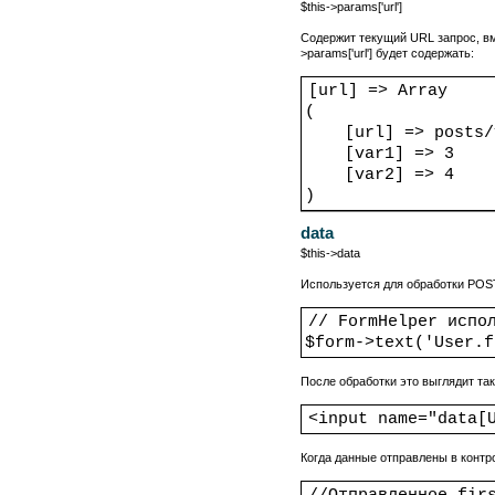
$this->params['url']
Содержит текущий URL запрос, вм
>params['url'] будет содержать:
[url] => Array
(
[url] => posts/
[var1] => 3
[var2] => 4
)
data
$this->data
Используется для обработки POS
// FormHelper испо
$form->text('User.f
После обработки это выглядит так
<input name="data[
Когда данные отправлены в контро
//Отправленное fir