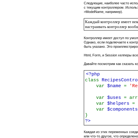
Следующие, наиболее часто исп
с текущим контроллером. Использ
>
ModelName
, например).
Контроллер имеет доступ по умо
Однако, если подключаете к конт
быть указано. Это проиллюстриро
Html, Form, и Session хелперы вс
Давайте посмотрим как сказать 
<?php
class
RecipesContr
var
$name
=
'Re
var
$uses
= arr
var
$helpers
= 
var
$component
}
?>
Каждая из этих переменных соед
или что-то другое, что определен