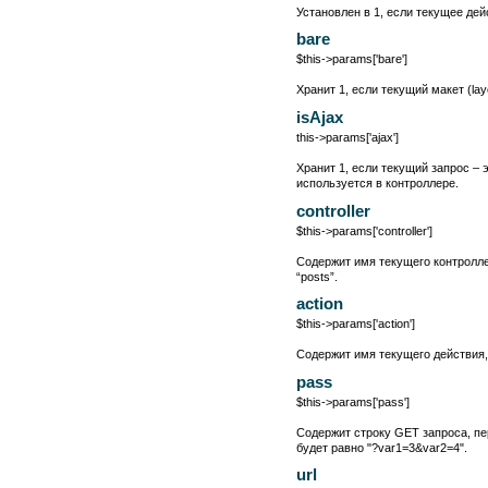
Установлен в 1, если текущее де
bare
$this->params['bare']
Хранит 1, если текущий макет (layo
isAjax
this->params['ajax']
Хранит 1, если текущий запрос – э
используется в контроллере.
controller
$this->params['controller']
Содержит имя текущего контроллер
“posts”.
action
$this->params['action']
Содержит имя текущего действия, 
pass
$this->params['pass']
Содержит строку GET запроса, пер
будет равно "?var1=3&var2=4".
url