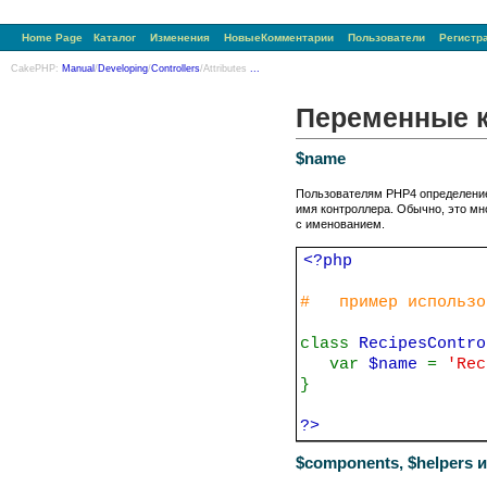
Home Page
Каталог
Изменения
НовыеКомментарии
Пользователи
Регистр
CakePHP:
Manual
/
Developing
/
Controllers
/Attributes
...
Переменные 
$name
Пользователям PHP4 определение
имя контроллера. Обычно, это мн
с именованием.
<?php
# пример использо
class
RecipesContr
var
$name
=
'Rec
}
?>
$components, $helpers и