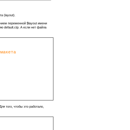
 (layout).
ением переменной $layout имени
 default.ctp. А если нет файла
макета
ля того, чтобы это работало,