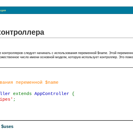
ация
контроллера
 контроллеров следует начинать с использования переменной $name. Этой переменн
ожественное число имени основной модели, которую использует контроллер. Это пом
вания переменной $name
oller
extends
AppController
{
ipes'
;
 $uses