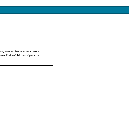
ой должно быть присвоено
ожет
CakePHP
разобраться