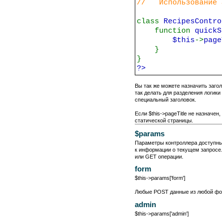
// Использование $
class
RecipesContr
function
quickS
$this
->
pag
}
}
?>
Вы так же можете назначить загол
так делать для разделения логики
специальный заголовок.
Если $this->pageTitle не назначе
статической страницы.
$params
Параметры контроллера доступны
к информации о текущем запросе.
или GET операции.
form
$this->params['form']
Любые POST данные из любой фор
admin
$this->params['admin']