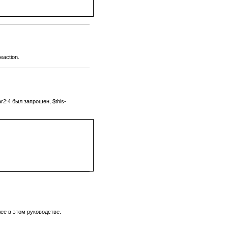
action.
r2:4 был запрошен, $this-
е в этом руководстве.