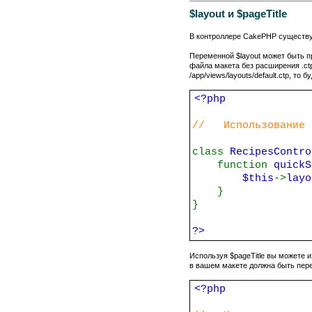
$layout и $pageTitle
В контроллере
CakePHP
существуе
Переменной $layout может быть пр
файла макета без расширения .ct
/app/views/layouts/default.ctp, то
<?php
// Использование п
class
RecipesContr
function
quickS
$this
->
lay
}
}
?>
Используя $pageTitle вы можете и
в вашем макете должна быть переме
<?php