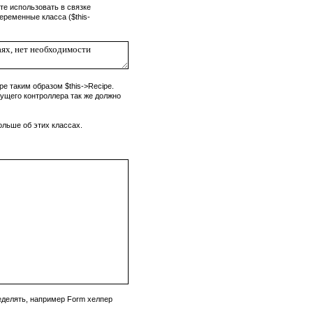
те использовать в связке
ременные класса ($this-
pe таким образом $this->Recipe.
ущего контроллера так же должно
ольше об этих классах.
еделять, например Form хелпер