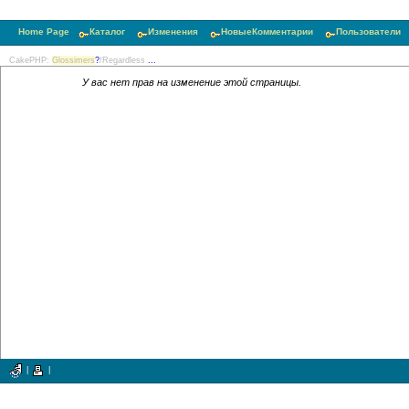
Home Page
Каталог
Изменения
НовыеКомментарии
Пользователи
CakePHP:
Glossimers
?
/Regardless
...
У вас нет прав на изменение этой страницы.
|
|